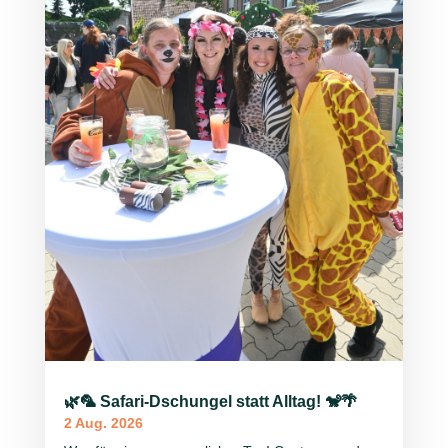
🌿🦜 Safari-Dschungel statt Alltag! 🐒🌴
2 Aug. 2026