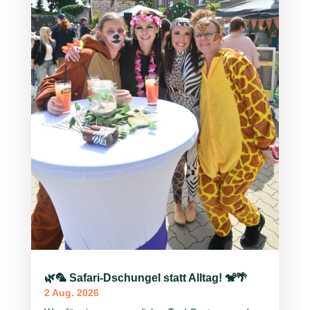
🌿🦜 Safari-Dschungel statt Alltag! 🐒🌴
2 Aug. 2026