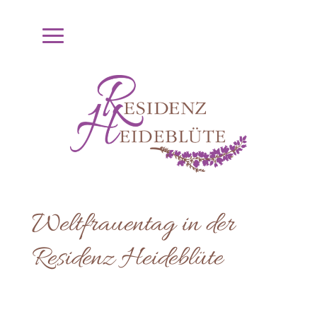
Weltfrauentag in der
Residenz Heideblüte