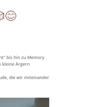
🎲😊
ht“ bis hin zu Memory
s kleine Ärgern
ude, die wir miteinander