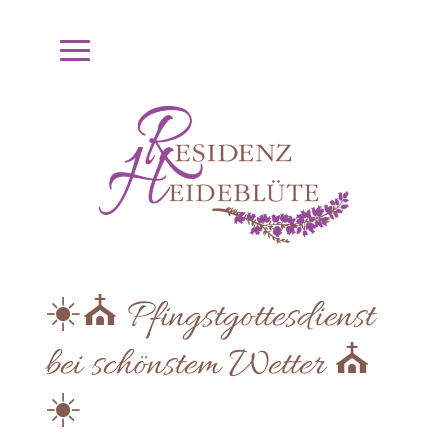
☀️⛪️ Pfingstgottesdienst
bei schönstem Wetter ⛪️
☀️