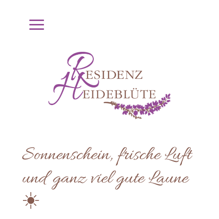
Sonnenschein, frische Luft
und ganz viel gute Laune
☀️