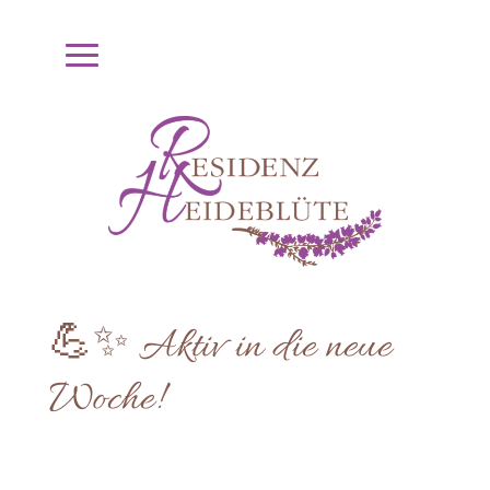
💪✨ Aktiv in die neue
Woche!